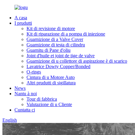
A casa
I prudutti
Kit di revisione di motore
Kit di riparazione di a pompa di iniezione
Guarnizione di a Valve Cover
Guarnizione di testa di cilindru
Guarnitu di Pane d'oliu
Joint d'huile et joint de tige de valve
Guarnizione di u collettore di aspirazione è di scarico
Lavatrice Dowty Copper/Bonded
O-rings
Cintura di u Motore Auto
Altri prudutti di sigillatura
News
Nantu à noi
Tour di fabbrica
Valutazione di u Cliente
Cuntatta ci
English