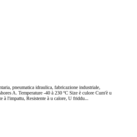
taria, pneumatica idraulica, fabricazione industriale,
res A. Temperature -40 à 230 ºC Size è culore Cum'è u
e à l'impattu, Resistente à u calore, U friddu...