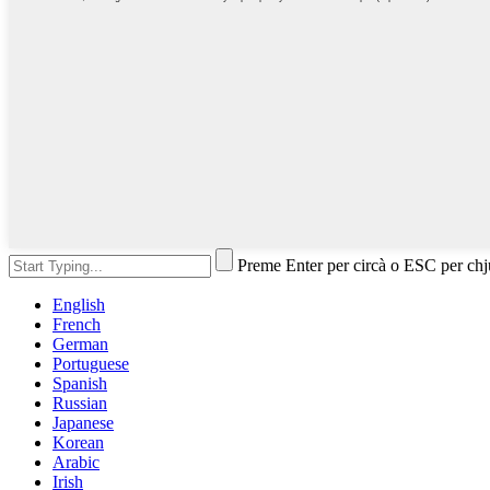
Preme Enter per circà o ESC per ch
English
French
German
Portuguese
Spanish
Russian
Japanese
Korean
Arabic
Irish