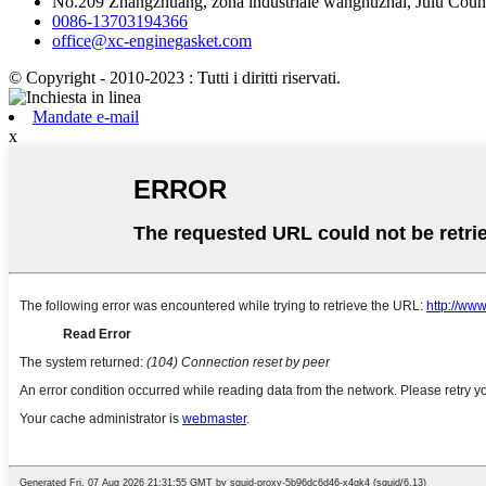
No.209 Zhangzhuang, zona industriale wanghuzhai, Julu Count
0086-13703194366
office@xc-enginegasket.com
© Copyright - 2010-2023 : Tutti i diritti riservati.
Mandate e-mail
x