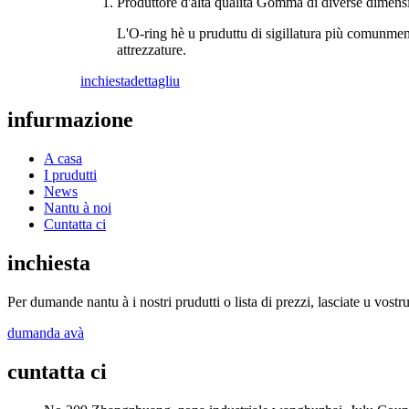
Produttore d'alta qualità Gomma di diverse dim
L'O-ring hè u pruduttu di sigillatura più comunment
attrezzature.
inchiesta
dettagliu
infurmazione
A casa
I prudutti
News
Nantu à noi
Cuntatta ci
inchiesta
Per dumande nantu à i nostri prudutti o lista di prezzi, lasciate u vostr
dumanda avà
cuntatta ci