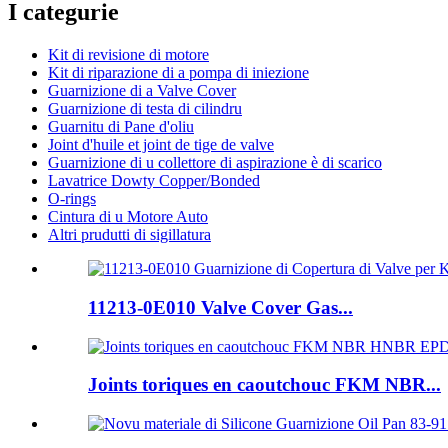
I categurie
Kit di revisione di motore
Kit di riparazione di a pompa di iniezione
Guarnizione di a Valve Cover
Guarnizione di testa di cilindru
Guarnitu di Pane d'oliu
Joint d'huile et joint de tige de valve
Guarnizione di u collettore di aspirazione è di scarico
Lavatrice Dowty Copper/Bonded
O-rings
Cintura di u Motore Auto
Altri prudutti di sigillatura
11213-0E010 Valve Cover Gas...
Joints toriques en caoutchouc FKM NBR...