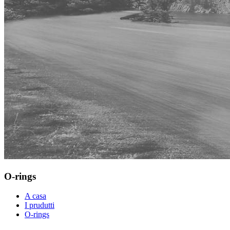
O-rings
A casa
I prudutti
O-rings