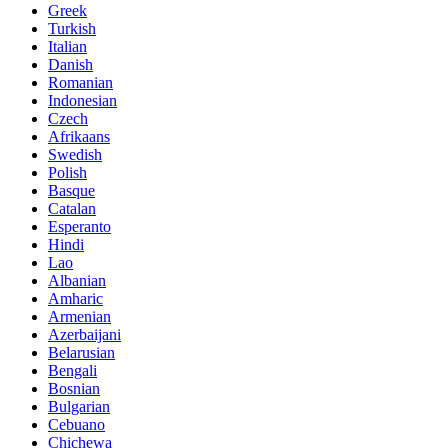
Greek
Turkish
Italian
Danish
Romanian
Indonesian
Czech
Afrikaans
Swedish
Polish
Basque
Catalan
Esperanto
Hindi
Lao
Albanian
Amharic
Armenian
Azerbaijani
Belarusian
Bengali
Bosnian
Bulgarian
Cebuano
Chichewa