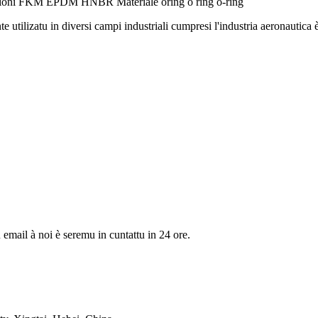
ensioni FKM EPDM HNBR Materiale oring o ring o-ring
e utilizatu in diversi campi industriali cumpresi l'industria aeronautica
u email à noi è seremu in cuntattu in 24 ore.